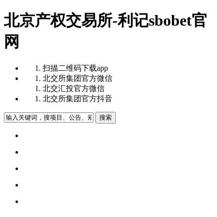
北京产权交易所-利记sbobet官
网
扫描二维码下载app
北交所集团官方微信
北交汇投官方微信
北交所集团官方抖音
搜索