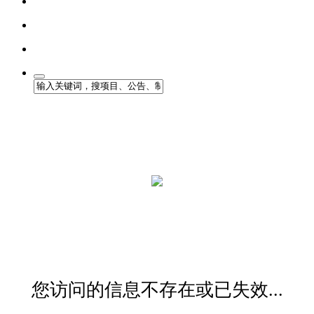
您访问的信息不存在或已失效...