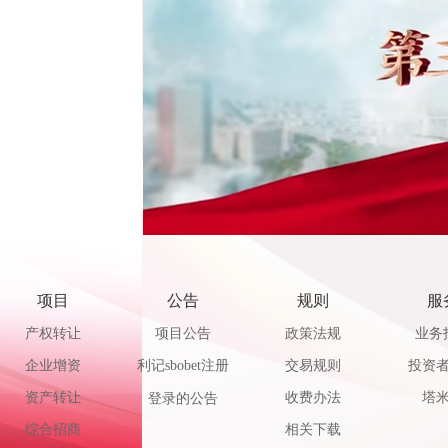
项目
公告
规则
服
产权转让
项目公告
政策法规
业务
企业增资
利记sbobet注册
交易规则
投资
资产转让
收费办法
塔
登录的公告
综合招商
相关下载