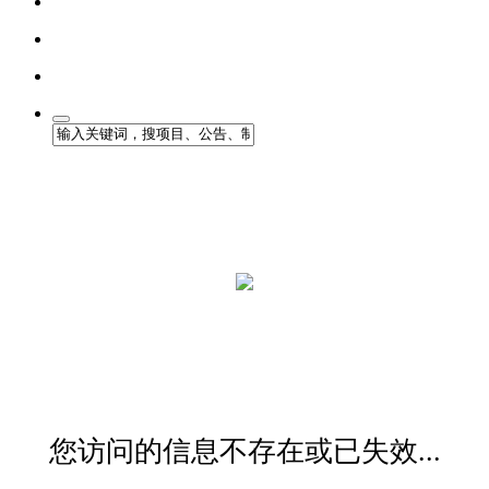
您访问的信息不存在或已失效...